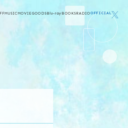
OFFICIAL
FF
MUSIC
MOVIE
GOODS
Blu-ray
BOOKS
RADIO