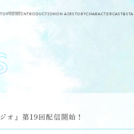
TOP
NEWS
INTRODUCTION
ON AIR
STORY
CHARACTER
CAST&STA
ジオ』第19回配信開始！