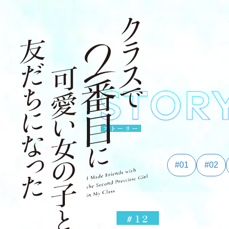
ストーリー
#01
#02
#12