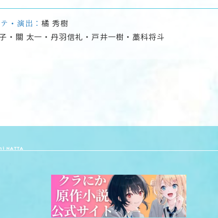
ンテ・演出：
橘 秀樹
子・關 太一・丹羽信礼・戸井一樹・藁科将斗