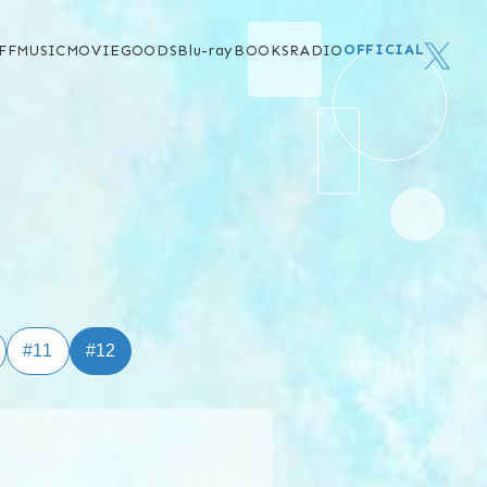
OFFICIAL
FF
MUSIC
MOVIE
GOODS
Blu-ray
BOOKS
RADIO
#11
#12