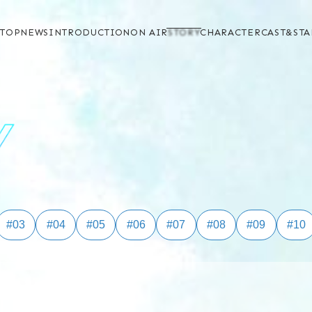
TOP
NEWS
INTRODUCTION
ON AIR
STORY
CHARACTER
CAST&STA
#03
#04
#05
#06
#07
#08
#09
#10