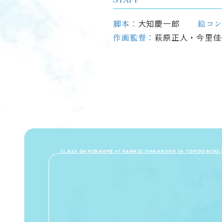
脚本：
大知慶一郎
絵コ
作画監督：
萩原正人・今里佳