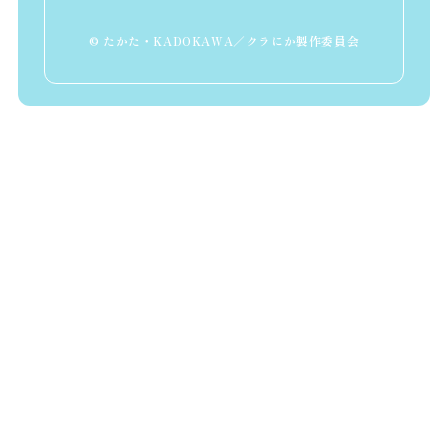
© たかた・KADOKAWA／クラにか製作委員会