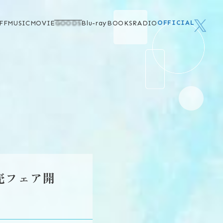
OFFICIAL
FF
MUSIC
MOVIE
GOODS
Blu-ray
BOOKS
RADIO
売フェア開