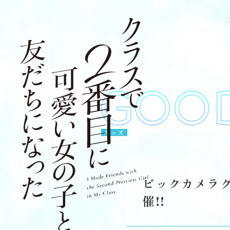
グッズ
ビックカメラ
催!!